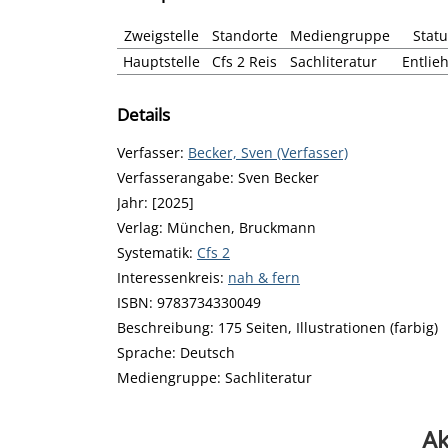
Zweigstelle
Standorte
Mediengruppe
Statu
Hauptstelle
Cfs 2 Reis
Sachliteratur
Entlie
Details
Verfasser:
Suche nach diesem Verfasser
Becker, Sven (Verfasser)
Verfasserangabe:
Sven Becker
Jahr:
[2025]
Verlag:
München, Bruckmann
opens in new tab
Diesen Link in neuem Tab öffnen
Systematik:
Suche nach dieser Systematik
Cfs 2
Interessenkreis:
Suche nach diesem Interessensk
nah & fern
ISBN:
9783734330049
Beschreibung:
175 Seiten, Illustrationen (farbig)
Suche nach dieser Beteiligten Person
Sprache:
Deutsch
Mediengruppe:
Sachliteratur
Ak