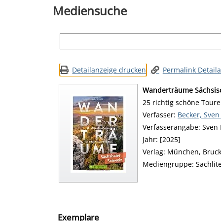
Mediensuche
Detailanzeige drucken
Permalink Detail
Wanderträume Sächsis
25 richtig schöne Tou
Verfasser:
Suche nach d
Becker, Sven 
Verfasserangabe:
Sven 
Jahr:
[2025]
Verlag:
München, Bruc
Mediengruppe:
Sachlit
Exemplare