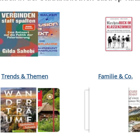
 Strunk
öffnen Vielseitig desinteressiert & trotzdem voller Meinung von T
Medium öffnen Die Warwick-Saga. Bd. 8: Endspiel von Jeffre
Medium öffnen Rechtsruck im 
Trends & Themen
Familie & Co.