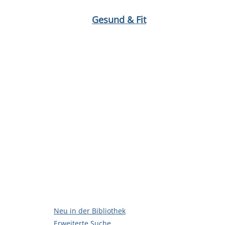
Medium öffnen Perimenopause von Vanessa Blu
Medium 
Gesund & Fit
Neu in der Bibliothek
Erweiterte Suche