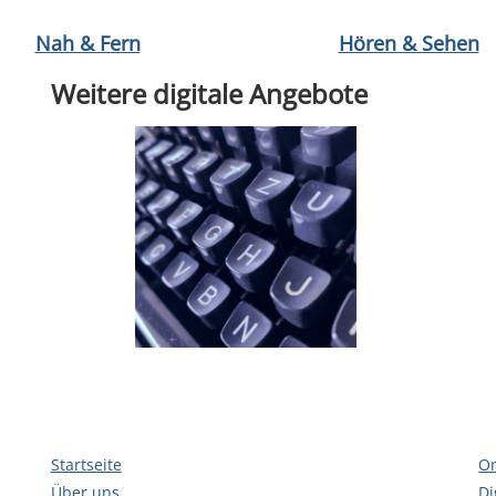
mhagen
öffnen Einfach Kopenhagen! von Katja Josteit
Medium öffnen Naturheilpraxis: Wechseljahre von Ann-Katr
Medium öffnen Tonie 573: Disn
Medium öffnen Europ
Nah & Fern
Hören & Sehen
Weitere digitale Angebote
Startseite
On
Über uns
Di