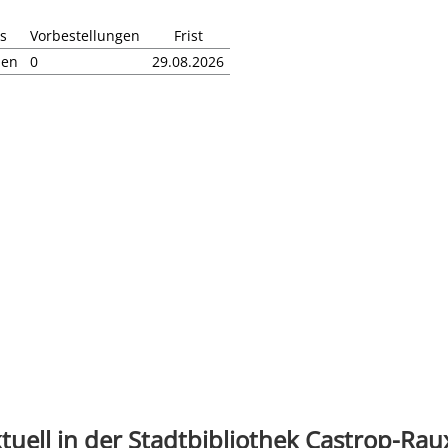
s
Vorbestellungen
Frist
hen
0
29.08.2026
reis
tuell in der Stadtbibliothek Castrop-Rau