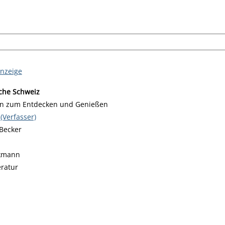
anzeige
che Schweiz
ren zum Entdecken und Genießen
iesem Verfasser
(Verfasser)
Becker
kmann
eratur