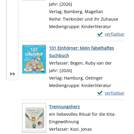
Jahr:
[2026]
Verlag:
Bamberg, Magellan
Reihe:
Tierkinder und ihr Zuhause
Mediengruppe:
Kinderliteratur
Exemplar-Details
verfügbar
Zum Download von 
101 Einhörner: Mein fabelhaftes
Suchbuch
Verfasser:
Bogen, Ruby van der
Suche nach
Jahr:
[2026]
Verlag:
Hamburg, Oetinger
Mediengruppe:
Kinderliteratur
Exemplar-Details
verfügbar
Zum Download von 
Trennungsherz
ein liebevolles Ritual für die Kita-
Eingewöhnung
Verfasser:
Kozi, Jonas
Suche nach diesem V