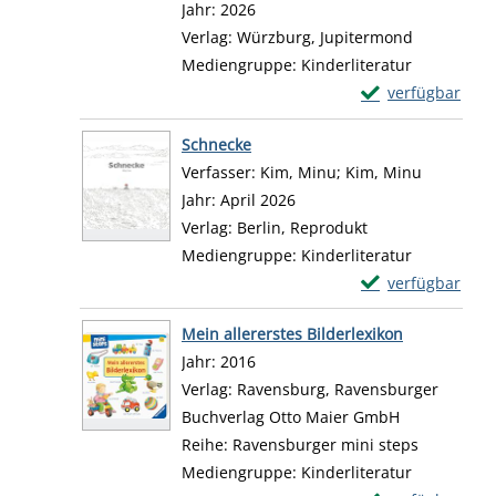
Jahr:
2026
Verlag:
Würzburg, Jupitermond
Mediengruppe:
Kinderliteratur
Exemplar-Detail
verfügbar
Zum Download von 
Schnecke
Verfasser:
Kim, Minu
;
Kim, Minu
Suche nac
Jahr:
April 2026
Verlag:
Berlin, Reprodukt
Mediengruppe:
Kinderliteratur
Exemplar-Detail
verfügbar
Zum Download von 
Mein allererstes Bilderlexikon
Suche nach diesem Verfasser
Jahr:
2016
Verlag:
Ravensburg, Ravensburger
Buchverlag Otto Maier GmbH
Reihe:
Ravensburger mini steps
Mediengruppe:
Kinderliteratur