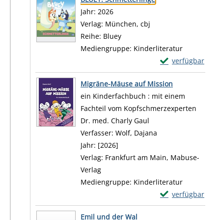
Suche nach diesem Verfasser
Jahr:
2026
Verlag:
München, cbj
Reihe:
Bluey
Mediengruppe:
Kinderliteratur
Exemplar-Details
verfügbar
Zum Download von 
Migräne-Mäuse auf Mission
ein Kinderfachbuch : mit einem
Fachteil vom Kopfschmerzexperten
Dr. med. Charly Gaul
Verfasser:
Wolf, Dajana
Suche nach diesem
Jahr:
[2026]
Verlag:
Frankfurt am Main, Mabuse-
Verlag
Mediengruppe:
Kinderliteratur
Exemplar-Detail
verfügbar
Zum Download von 
Emil und der Wal