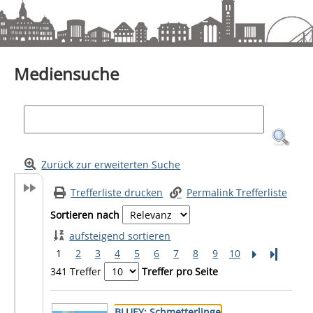
Mediensuche
Mediensuche
Zurück zur erweiterten Suche
Trefferliste drucken
Permalink Trefferliste
Sortieren nach
aufsteigend sortieren
1
2
3
4
5
6
7
8
9
10
Letzte Se
341 Treffer
Treffer pro Seite
Suchergebnis
Zu den Suchfiltern springen
BLUEY: Schmetterlinge