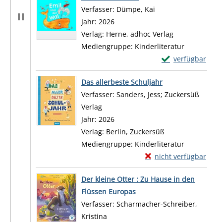
Verfasser:
Dümpe, Kai
Suche nach diesem 
Jahr:
2026
Verlag:
Herne, adhoc Verlag
Mediengruppe:
Kinderliteratur
Exemplar-Details
verfügbar
Zum Download von 
Das allerbeste Schuljahr
Verfasser:
Sanders, Jess
;
Zuckersüß
Verlag
Suche nach diesem Verfasser
Jahr:
2026
Verlag:
Berlin, Zuckersüß
Mediengruppe:
Kinderliteratur
Exemplar-Details von 
nicht verfügbar
Zum Download von exte
Der kleine Otter : Zu Hause in den
Flüssen Europas
Verfasser:
Scharmacher-Schreiber,
Kristina
Suche nach diesem Verfasser