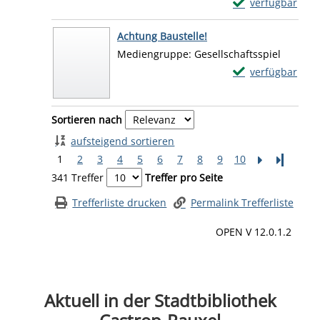
Exemplar-Details
verfügbar
Zum Download von 
Achtung Baustelle!
Suche nach diesem Verfasser
Mediengruppe:
Gesellschaftsspiel
Exemplar-Details
verfügbar
Zum Download von 
Zu den Suchfiltern springen
Sortieren nach
aufsteigend sortieren
1
2
3
4
5
6
7
8
9
10
Letzte Se
341 Treffer
Treffer pro Seite
Trefferliste drucken
Permalink Trefferliste
OPEN V 12.0.1.2
Aktuell in der Stadtbibliothek