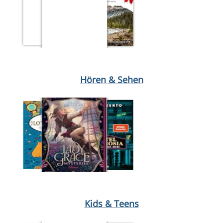
Medium öffnen Tonie 573: Disney: Winnie Puuh: I-Aah von Walt
Hören & Sehen
Medium öffnen Windwalkers. Bd. 3: Giftige Gefahr von Katja Br
Kids & Teens